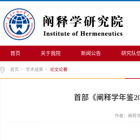
首页
关于我院
新闻公告
研究队
首页
>
学术成果
>
论文论著
首部《阐释学年鉴2
作者：阐释学研